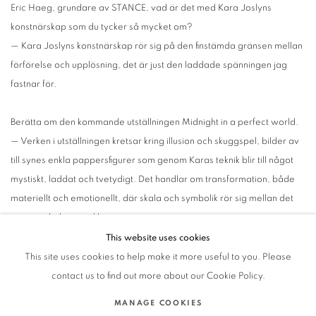
Eric Haeg, grundare av STANCE, vad är det med Kara Joslyns
konstnärskap som du tycker så mycket om?
— Kara Joslyns konstnärskap rör sig på den finstämda gränsen mellan
förförelse och upplösning, det är just den laddade spänningen jag
fastnar för.
Berätta om den kommande utställningen Midnight in a perfect world.
— Verken i utställningen kretsar kring illusion och skuggspel, bilder av
till synes enkla pappersfigurer som genom Karas teknik blir till något
mystiskt, laddat och tvetydigt. Det handlar om transformation, både
materiellt och emotionellt, där skala och symbolik rör sig mellan det
intima och det sagolika.
This website uses cookies
This site uses cookies to help make it more useful to you. Please
OCTOBER 28, 2025
contact us to find out more about our Cookie Policy.
MANAGE COOKIES