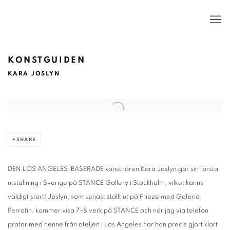
KONSTGUIDEN
KARA JOSLYN
Open a larger version of the following image in a popup:
SHARE
DEN LOS ANGELES-BASERADE konstnären Kara Joslyn gör sin första
utställning i Sverige på STANCE Gallery i Stockholm, vilket känns
väldigt stort! Joslyn, som senast ställt ut på Frieze med Galerie
Perrotin, kommer visa 7–8 verk på STANCE och när jag via telefon
pratar med henne från ateljén i Los Angeles har hon precis gjort klart