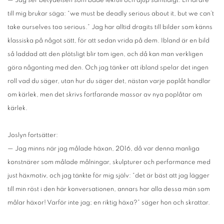
— Jag ser betydelsen som både lekfull och djup samtidigt. En lärare
till mig brukar säga: “we must be deadly serious about it, but we can’t
take ourselves too serious.” Jag har alltid dragits till bilder som känns
klassiska på något sätt, för att sedan vrida på dem. Ibland är en bild
så laddad att den plötsligt blir tom igen, och då kan man verkligen
göra någonting med den. Och jag tänker att ibland spelar det ingen
roll vad du säger, utan hur du säger det, nästan varje poplåt handlar
om kärlek, men det skrivs fortfarande massor av nya poplåtar om
kärlek.
Joslyn fortsätter:
— Jag minns när jag målade häxan, 2016, då var denna manliga
konstnärer som målade målningar, skulpturer och performance med
just häxmotiv, och jag tänkte för mig själv: “det är bäst att jag lägger
till min röst i den här konversationen, annars har alla dessa män som
målar häxor! Varför inte jag; en riktig häxa?” säger hon och skrattar.