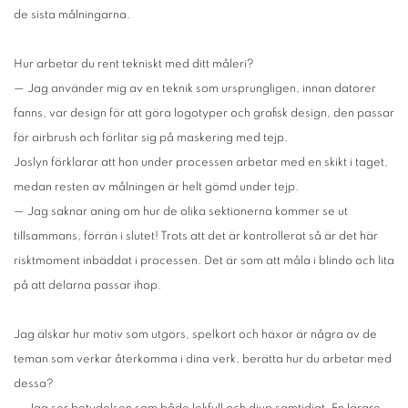
de sista målningarna.
Hur arbetar du rent tekniskt med ditt måleri?
— Jag använder mig av en teknik som ursprungligen, innan datorer
fanns, var design för att göra logotyper och grafisk design, den passar
för airbrush och förlitar sig på maskering med tejp.
Joslyn förklarar att hon under processen arbetar med en skikt i taget,
medan resten av målningen är helt gömd under tejp.
— Jag saknar aning om hur de olika sektionerna kommer se ut
tillsammans, förrän i slutet! Trots att det är kontrollerat så är det här
risktmoment inbäddat i processen. Det är som att måla i blindo och lita
på att delarna passar ihop.
Jag älskar hur motiv som utgörs, spelkort och häxor är några av de
teman som verkar återkomma i dina verk, berätta hur du arbetar med
dessa?