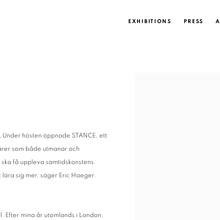
EXHIBITIONS
PRESS
A
Open a larger version of the
.
Under hösten öppnade STANCE, ett
tnärer som både utmanar och
er ska få uppleva samtidskonstens
t lära sig mer, säger Eric Haeger.
l. Efter mina år utomlands i London,