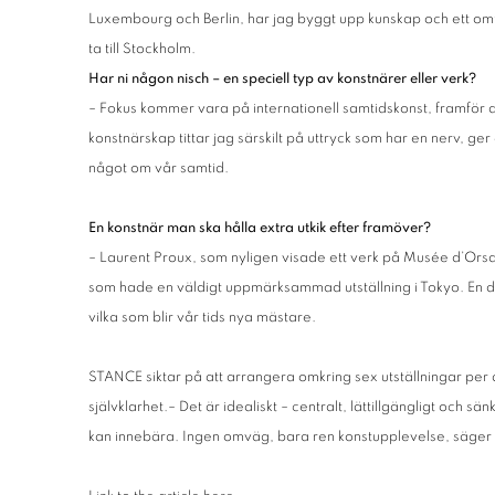
Luxembourg och Berlin, har jag byggt upp kunskap och ett omfa
ta till Stockholm.
Har ni någon nisch – en speciell typ av konstnärer eller verk?
– Fokus kommer vara på internationell samtidskonst, framför all
konstnärskap tittar jag särskilt på uttryck som har en nerv, ger
något om vår samtid.
En konstnär man ska hålla extra utkik efter framöver?
– Laurent Proux, som nyligen visade ett verk på Musée d’Orsa
som hade en väldigt uppmärksammad utställning i Tokyo. En del
vilka som blir vår tids nya mästare.
STANCE siktar på att arrangera omkring sex utställningar per
självklarhet.– Det är idealiskt – centralt, lättillgängligt och s
kan innebära. Ingen omväg, bara ren konstupplevelse, säger 