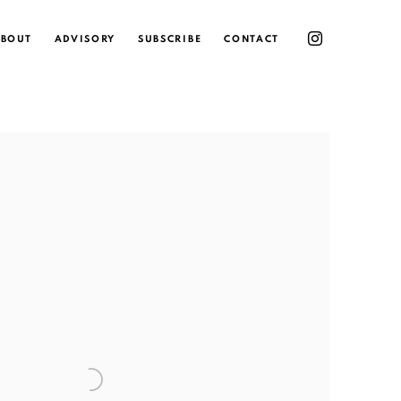
BOUT
ADVISORY
SUBSCRIBE
CONTACT
 following image in a popup: