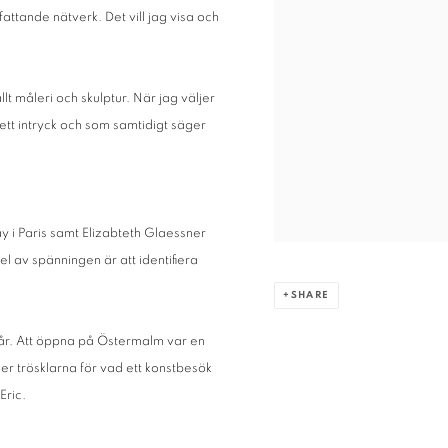
ttande nätverk. Det vill jag visa och
t måleri och skulptur. När jag väljer
 ett intryck och som samtidigt säger
y i Paris samt Elizabteth Glaessner
 av spänningen är att identifiera
SHARE
 år. Att öppna på Östermalm var en
änker trösklarna för vad ett konstbesök
Eric.